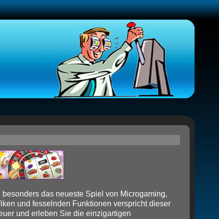
lt, besonders das neueste Spiel von Microgaming,
iken und fesselnden Funktionen verspricht dieser
er und erleben Sie die einzigartigen