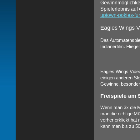
Gewinnmöglichkeit
Spielerlebnis auf
uptown-pokies-fu
Eagles Wings Vi
Das Automatenspiel 
Indianerfilm. Flieg
Eagles Wings Video 
einigen anderen Slo
Gewinne, besonders
Freispiele am
Wenn man 3x die M
man die richtige M
vorher erklickt hat
kann man bis zu 5