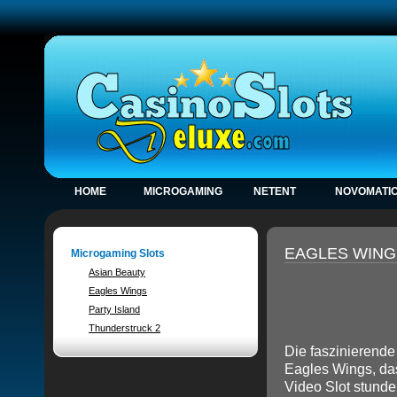
HOME
MICROGAMING
NETENT
NOVOMATI
EAGLES WING
Microgaming Slots
Asian Beauty
Eagles Wings
Party Island
Thunderstruck 2
Die faszinierende
Eagles Wings, das
Video Slot stunde