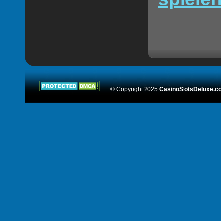
© Copyright 2025
CasinoSlotsDeluxe.c